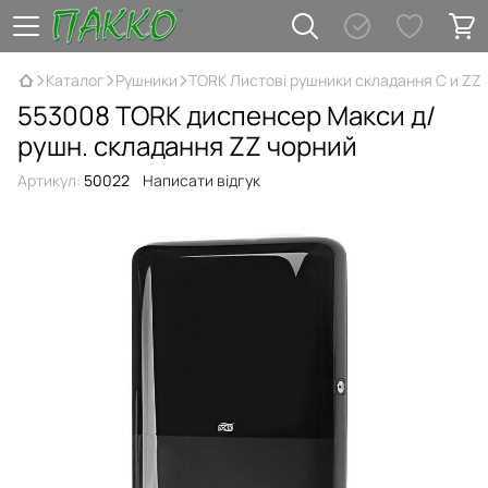
Каталог
Рушники
TORK Листові рушники складання C и ZZ
553008 TORK диспенсер Макси д/
рушн. складання ZZ чорний
Артикул:
50022
Написати відгук