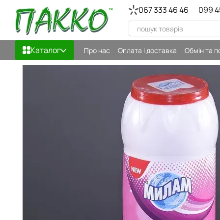
Перейти до основного контенту
067 333 46 46
099 4
Каталог
Про нас
Оплата і доставка
Обмін та 