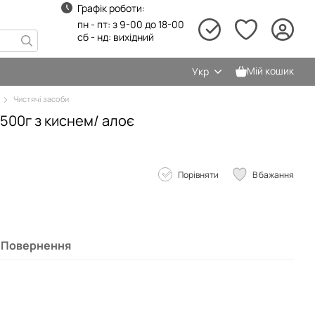
Графік роботи:
пн - пт: з 9-00 до 18-00
сб - нд: вихідний
Мій кошик
Укр
Чистячі засоби
00г з киснем/ алоє
Порівняти
В бажання
Повернення