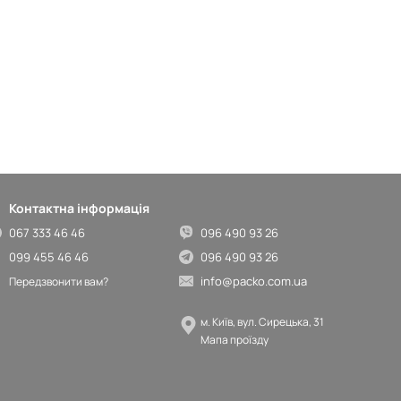
Контактна інформація
067 333 46 46
096 490 93 26
099 455 46 46
096 490 93 26
info@packo.com.ua
Передзвонити вам?
м. Київ, вул. Сирецька, 31
Мапа проїзду