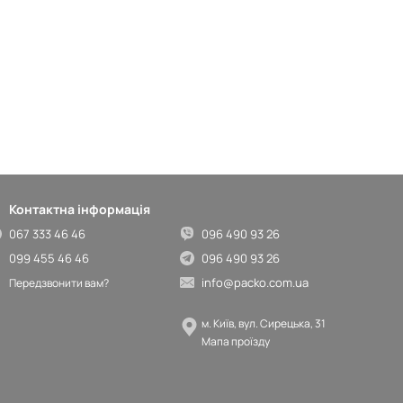
Контактна інформація
067 333 46 46
096 490 93 26
099 455 46 46
096 490 93 26
info@packo.com.ua
Передзвонити вам?
м. Київ, вул. Сирецька, 31
Мапа проїзду