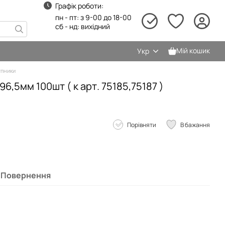
Графік роботи:
пн - пт: з 9-00 до 18-00
сб - нд: вихідний
Мій кошик
Укр
пники
6,5мм 100шт ( к арт. 75185,75187 )
Порівняти
В бажання
Повернення