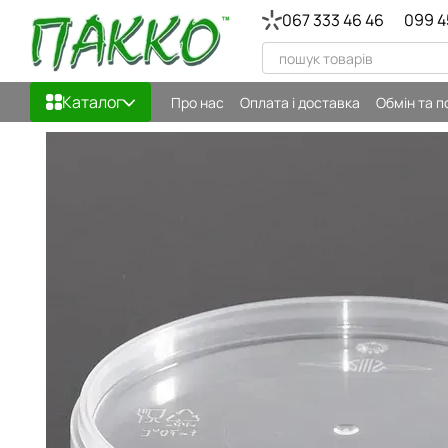
Перейти до основного контенту
067 333 46 46
099 4
Каталог
Про нас
Оплата і доставка
Обмін та 