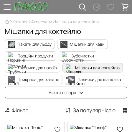
Каталог
Аксесуари
Мішалки для коктейлю
Мішалки для коктейлю
Пакети для льоду
Мішалки для кави
Порційні продукти
Зубочистки
Трубочки для напоїв
Мішалки для коктейлю
Прикраса для канапе
Палички для шашлика
Фільтр пакети для чаю та кави
Всі категорії
Фільтр
За популярністю