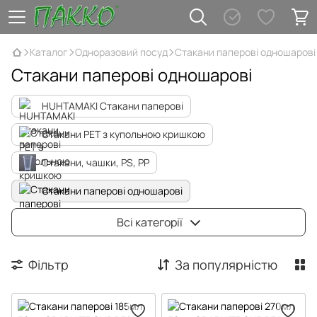
Каталог
Одноразовий посуд
Стакани паперові одношарові
Стакани паперові одношарові
HUHTAMAKI Стакани паперові
Стакани PET з купольною кришкою
Стакани, чашки, PS, PP
Стакани паперові одношарові
Стакани паперові гофровані
Всі категорії
Стакани паперові двошарові
Фільтр
За популярністю
Кришки для паперових стаканів
Тримачі для паперових стаканів