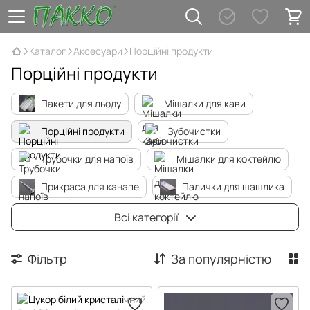
Каталог
Аксесуари
Порційні продукти
Порційні продукти
Пакети для льоду
Мішалки для кави
Порційні продукти
Зубочистки
Трубочки для напоїв
Мішалки для коктейлю
Прикраса для канапе
Палички для шашлика
Фільтр пакети для чаю та кави
Всі категорії
Фільтр
За популярністю