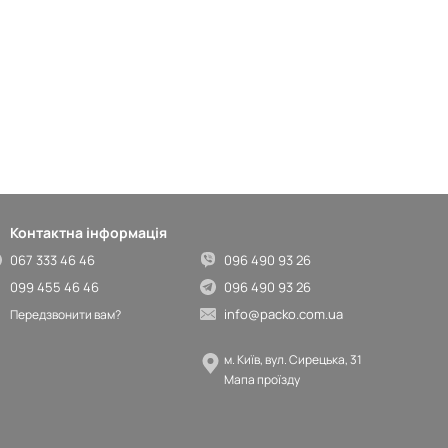
Контактна інформація
067 333 46 46
096 490 93 26
099 455 46 46
096 490 93 26
info@packo.com.ua
Передзвонити вам?
м. Київ, вул. Сирецька, 31
Мапа проїзду