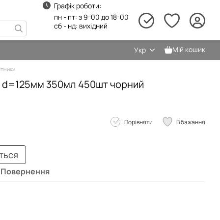
Графік роботи:
пн - пт: з 9-00 до 18-00
сб - нд: вихідний
Мій кошик
Укр
пники
й d=125мм 350мл 450шт чорний
Порівняти
В бажання
иться
Повернення