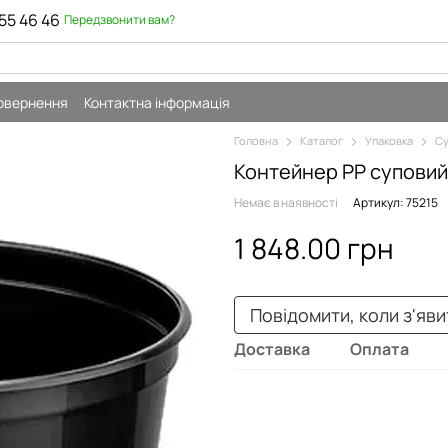
55 46 46
Передзвонити вам?
повернення
Контактна інформація
Головна
Каталог
Упаковка
Су
Контейнер PP супови
Немає в наявності
Артикул: 75215
1 848.00 грн
Повідомити, коли з'яв
Доставка
Оплата