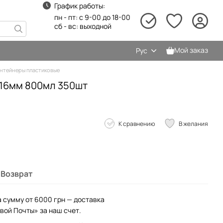
График работы:
пн - пт: с 9-00 до 18-00
сб - вс: выходной
Мой заказ
Рус
нтейнеры пластиковые
х116мм 800мл 350шт
К сравнению
В желания
Возврат
а сумму от 6000 грн — доставка
вой Почты» за наш счет.