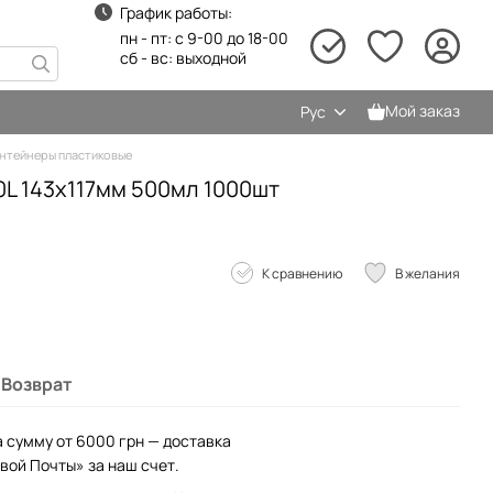
График работы:
пн - пт: с 9-00 до 18-00
сб - вс: выходной
Мой заказ
Рус
нтейнеры пластиковые
L 143х117мм 500мл 1000шт
К сравнению
В желания
Возврат
а сумму от 6000 грн — доставка
вой Почты» за наш счет.