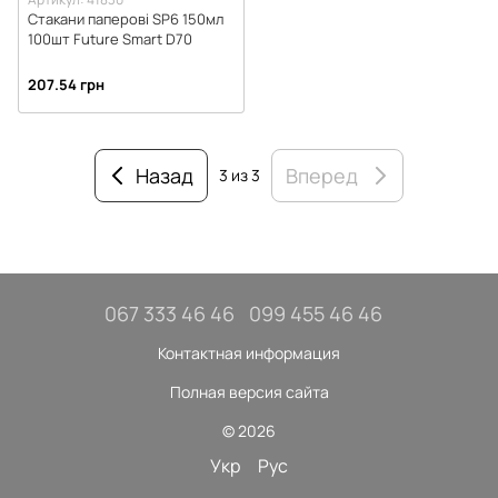
Стакани паперові SP6 150мл
100шт Future Smart D70
207.54 грн
Назад
Вперед
3
из 3
067 333 46 46
099 455 46 46
Контактная информация
Полная версия сайта
© 2026
Укр
Рус