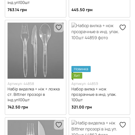
інд.уп100шт
763.14 грн
445.50 грн
Новинка
Хит
Артикул: 44858
Артикул: 44859
Набір виделка + ніж + ложка
Набор вилка + нож
ст. Bittner прозорі в
прозрачные в инд. упак.
інд.уп100шт
100шт
742.50 грн
321.00 грн