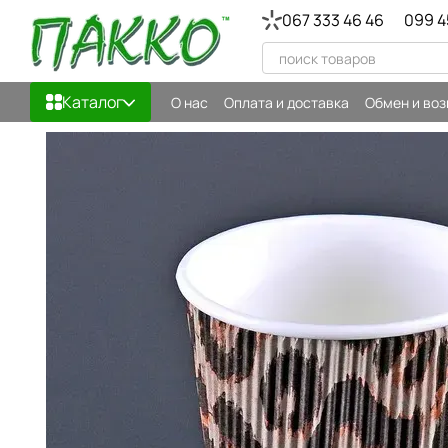
Перейти к основному контенту
067 333 46 46
099 4
Каталог
О нас
Оплата и доставка
Обмен и воз