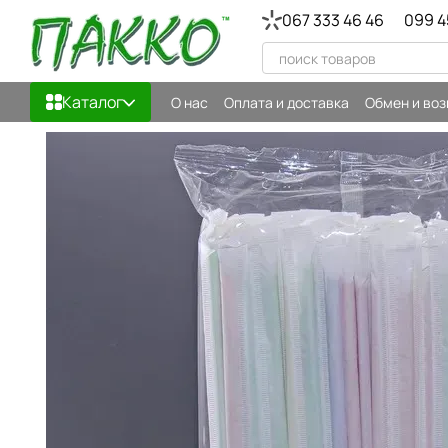
Перейти к основному контенту
067 333 46 46
099 4
Каталог
О нас
Оплата и доставка
Обмен и воз