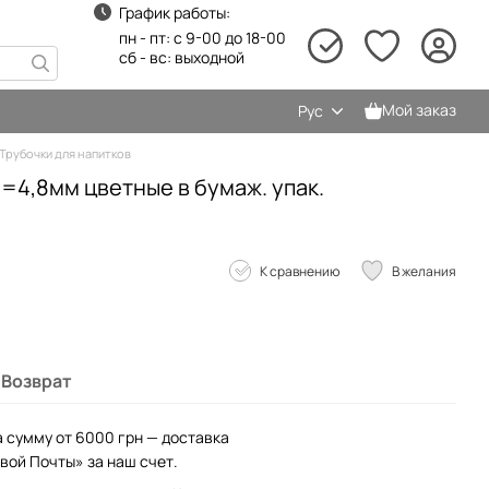
График работы:
пн - пт: с 9-00 до 18-00
сб - вс: выходной
Мой заказ
Рус
Трубочки для напитков
d=4,8мм цветные в бумаж. упак.
К сравнению
В желания
Возврат
а сумму от 6000 грн — доставка
вой Почты» за наш счет.