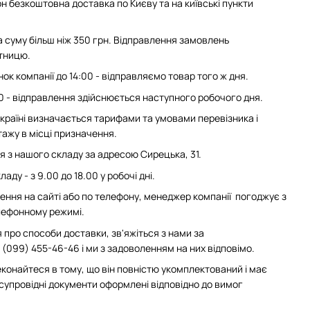
н безкоштовна доставка по Києву та на київські пункти
суму більш ніж 350 грн. Відправлення замовлень
ятницю.
ок компанії до 14:00 - відправляємо товар того ж дня.
0 - відправлення здійснюється наступного робочого дня.
 Україні визначається тарифами та умовами перевізника і
ажу в місці призначення.
з нашого складу за адресою Сирецька, 31.
аду - з 9.00 до 18.00 у робочі дні.
ння на сайті або по телефону, менеджер компанії погоджує з
елефонному режимі.
 про способи доставки, зв'яжіться з нами за
(099) 455-46-46 і ми з задоволенням на них відповімо.
конайтеся в тому, що він повністю укомплектований і має
 супровідні документи оформлені відповідно до вимог