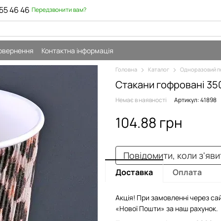
55 46 46
Передзвонити вам?
повернення
Контактна інформація
Головна
Каталог
Одноразовий п
Стакани гофровані 35
Немає в наявності
Артикул: 41898
104.88 грн
Повідомити, коли з'яв
Доставка
Оплата
Акція! При замовленні через сай
«Нової Пошти» за наш рахунок.