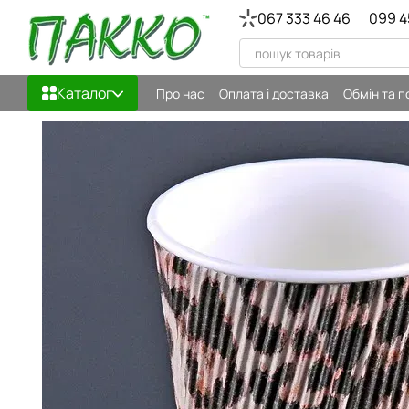
Перейти до основного контенту
067 333 46 46
099 4
Каталог
Про нас
Оплата і доставка
Обмін та 