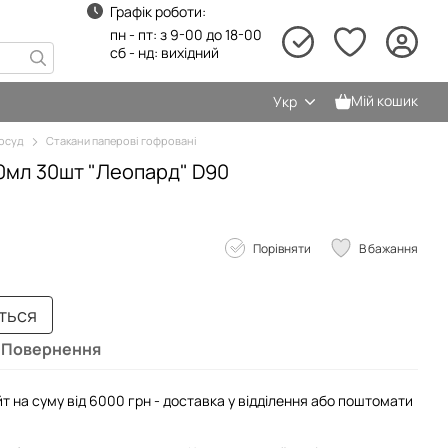
Графік роботи:
пн - пт: з 9-00 до 18-00
сб - нд: вихідний
Мій кошик
Укр
осуд
Стакани паперові гофровані
0мл 30шт "Леопард" D90
Порівняти
В бажання
иться
Повернення
т на суму від 6000 грн - доставка у відділення або поштомати