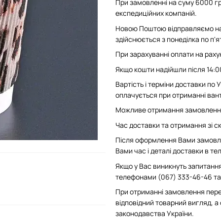
При замовленні на суму 6000 гр
експедиційних компаній.
Новою Поштою відправляємо на 
здійснюється з понеділка по п'
При зарахуванні оплати на рахун
Якщо кошти надійшли після 14:0
Вартість і терміни доставки по
оплачується при отриманні вант
Можливе отримання замовлення 
Час доставки та отримання зі скл
Після оформлення Вами замовле
Вами час і деталі доставки в т
Якщо у Вас виникнуть запитання
телефонами (067) 333-46-46 та 
При отриманні замовлення пере
відповідний товарний вигляд, а
законодавства України.