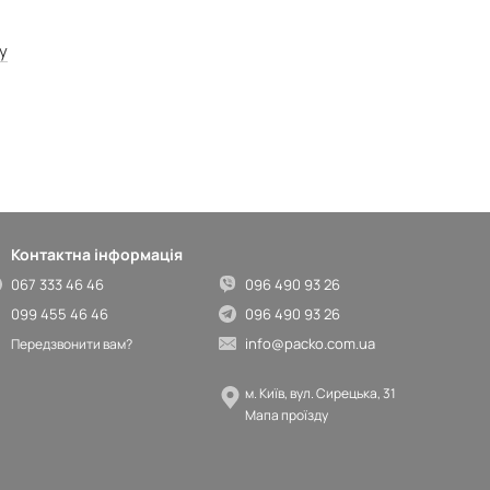
у
Контактна інформація
067 333 46 46
096 490 93 26
099 455 46 46
096 490 93 26
info@packo.com.ua
Передзвонити вам?
м. Київ, вул. Сирецька, 31
Мапа проїзду