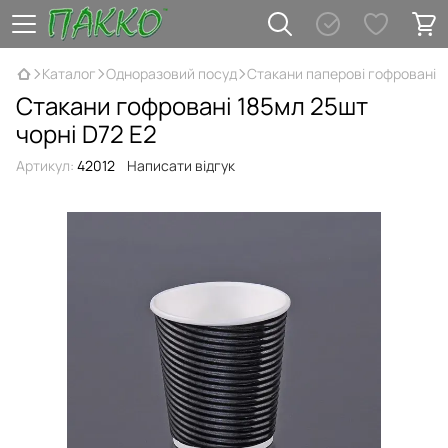
Каталог
Одноразовий посуд
Стакани паперові гофровані
Стакани гофровані 185мл 25шт
чорні D72 Е2
Артикул:
42012
Написати відгук