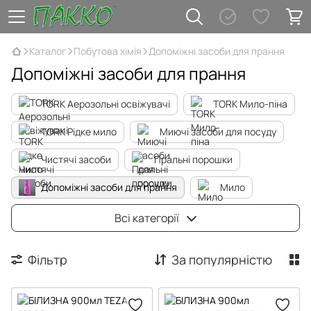
Каталог
Побутова хімія
Допоміжні засоби для прання
Допоміжні засоби для прання
TORK Аерозольні освіжувачі
TORK Мило-піна
TORK Рідке мило
Миючі засоби для посуду
Чистячі засоби
Пральні порошки
Допоміжні засоби для прання
Мило
Засоби для догляду за туалетами
Всі категорії
Освіжувачі повітря
Засоби для скла
Фільтр
За популярністю
Засоби д/догляду за дерев'яними поверхнями та підлогою
Антисептика і гігієна