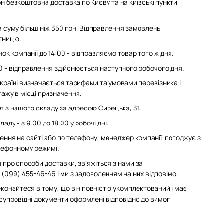
н безкоштовна доставка по Києву та на київські пункти
суму більш ніж 350 грн. Відправлення замовлень
ятницю.
ок компанії до 14:00 - відправляємо товар того ж дня.
0 - відправлення здійснюється наступного робочого дня.
 Україні визначається тарифами та умовами перевізника і
ажу в місці призначення.
з нашого складу за адресою Сирецька, 31.
аду - з 9.00 до 18.00 у робочі дні.
ння на сайті або по телефону, менеджер компанії погоджує з
елефонному режимі.
 про способи доставки, зв'яжіться з нами за
(099) 455-46-46 і ми з задоволенням на них відповімо.
конайтеся в тому, що він повністю укомплектований і має
 супровідні документи оформлені відповідно до вимог