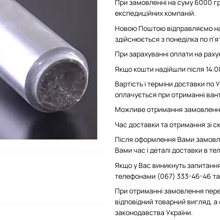
При замовленні на суму 6000 гр
експедиційних компаній.
Новою Поштою відправляємо на 
здійснюється з понеділка по п'
При зарахуванні оплати на рахун
Якщо кошти надійшли після 14:0
Вартість і терміни доставки по
оплачується при отриманні вант
Можливе отримання замовлення 
Час доставки та отримання зі скл
Після оформлення Вами замовле
Вами час і деталі доставки в т
Якщо у Вас виникнуть запитання
телефонами (067) 333-46-46 та 
При отриманні замовлення пере
відповідний товарний вигляд, а
законодавства України.