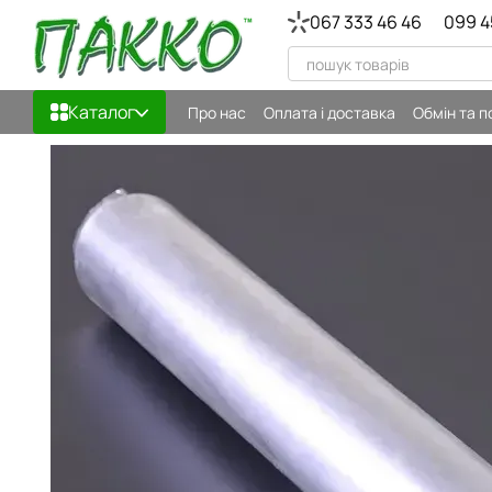
Перейти до основного контенту
067 333 46 46
099 4
Каталог
Про нас
Оплата і доставка
Обмін та 