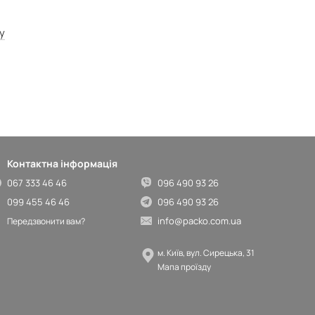
у
Контактна інформація
067 333 46 46
096 490 93 26
099 455 46 46
096 490 93 26
info@packo.com.ua
Передзвонити вам?
м. Київ, вул. Сирецька, 31
Мапа проїзду