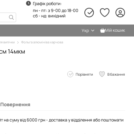
Графік роботи:
пн - пт: з 9-00 до 18-00
сб - нд: вихідний
Мій кошик
Укр
ля випічки
Фольга алюмініва харчова
см 14мкм
Порівняти
В бажання
Повернення
т на суму від 6000 грн - доставка у відділення або поштомати