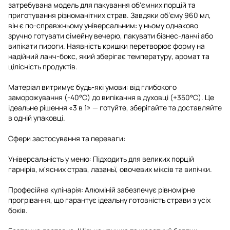
затребувана модель для пакування об'ємних порцій та
приготування різноманітних страв. Завдяки об’єму 960 мл,
він є по-справжньому універсальним: у ньому однаково
зручно готувати сімейну вечерю, пакувати бізнес-ланчі або
випікати пироги. Наявність кришки перетворює форму на
надійний ланч-бокс, який зберігає температуру, аромат та
цілісність продуктів.
Матеріал витримує будь-які умови: від глибокого
заморожування (-40°C) до випікання в духовці (+350°C). Це
ідеальне рішення «3 в 1» — готуйте, зберігайте та доставляйте
в одній упаковці.
Сфери застосування та переваги:
Універсальність у меню: Підходить для великих порцій
гарнірів, м'ясних страв, лазаньї, овочевих міксів та випічки.
Професійна кулінарія: Алюміній забезпечує рівномірне
прогрівання, що гарантує ідеальну готовність страви з усіх
боків.