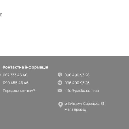
у
Контактна інформація
067 333 46 46
096 490 93 26
099 455 46 46
096 490 93 26
info@packo.com.ua
Передзвонити вам?
м. Київ, вул. Сирецька, 31
Мапа проїзду