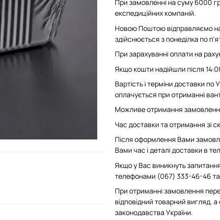
При замовленні на суму 6000 гр
експедиційних компаній.
Новою Поштою відправляємо на 
здійснюється з понеділка по п'
При зарахуванні оплати на рахун
Якщо кошти надійшли після 14:0
Вартість і терміни доставки по
оплачується при отриманні вант
Можливе отримання замовлення 
Час доставки та отримання зі скл
Після оформлення Вами замовле
Вами час і деталі доставки в т
Якщо у Вас виникнуть запитання
телефонами (067) 333-46-46 та 
При отриманні замовлення пере
відповідний товарний вигляд, а
законодавства України.