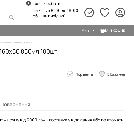
Графік роботи:
пн - пт: з 9-00 до 18-00
сб - нд: вихідний
Мій кошик
Укр
нтейнери алюмінієві
160х50 850мл 100шт
Порівняти
В бажання
Повернення
т на суму від 6000 грн - доставка у відділення або поштомати