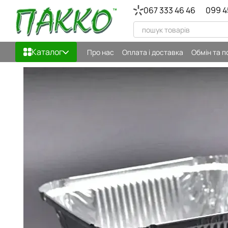
Перейти до основного контенту
067 333 46 46
099 4
Каталог
Про нас
Оплата і доставка
Обмін та 