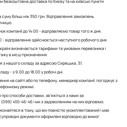
н безкоштовна доставка по Києву та на київські пункти
суму більш ніж 350 грн. Відправлення замовлень
ятницю.
ок компанії до 14:00 - відправляємо товар того ж дня.
0 - відправлення здійснюється наступного робочого дня.
 Україні визначається тарифами та умовами перевізника і
ажу в місці призначення.
з нашого складу за адресою Сирецька, 31.
аду - з 9.00 до 18.00 у робочі дні.
ння на сайті або по телефону, менеджер компанії погоджує з
елефонному режимі.
 про способи доставки, зв'яжіться з нами за
(099) 455-46-46 і ми з задоволенням на них відповімо.
конайтеся в тому, що він повністю укомплектований і має
 супровідні документи оформлені відповідно до вимог