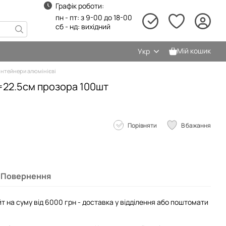
Графік роботи:
пн - пт: з 9-00 до 18-00
сб - нд: вихідний
Мій кошик
Укр
нтейнери алюмінієві
=22.5см прозора 100шт
Порівняти
В бажання
Повернення
т на суму від 6000 грн - доставка у відділення або поштомати