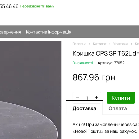
55 46 46
Передзвонити вам?
повернення
Контактна інформація
Головна
Каталог
Упаковка
Ко
Кришка OPS SP T62L d
В наявності
Артикул: 77052
867.96 грн
Купити
Доставка
Оплата
Акція! При замовленні через сай
«Нової Пошти» за наш рахунок.