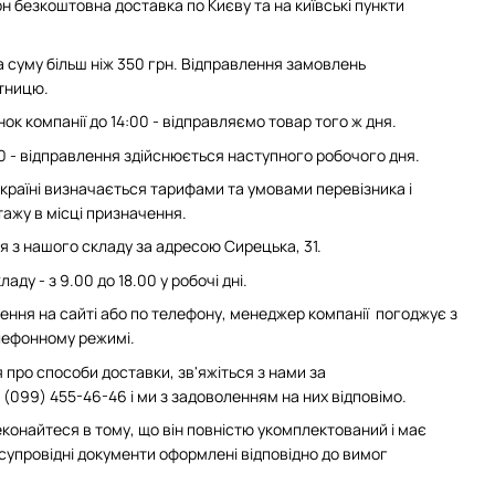
н безкоштовна доставка по Києву та на київські пункти
суму більш ніж 350 грн. Відправлення замовлень
ятницю.
ок компанії до 14:00 - відправляємо товар того ж дня.
0 - відправлення здійснюється наступного робочого дня.
 Україні визначається тарифами та умовами перевізника і
ажу в місці призначення.
з нашого складу за адресою Сирецька, 31.
аду - з 9.00 до 18.00 у робочі дні.
ння на сайті або по телефону, менеджер компанії погоджує з
елефонному режимі.
 про способи доставки, зв'яжіться з нами за
(099) 455-46-46 і ми з задоволенням на них відповімо.
конайтеся в тому, що він повністю укомплектований і має
 супровідні документи оформлені відповідно до вимог