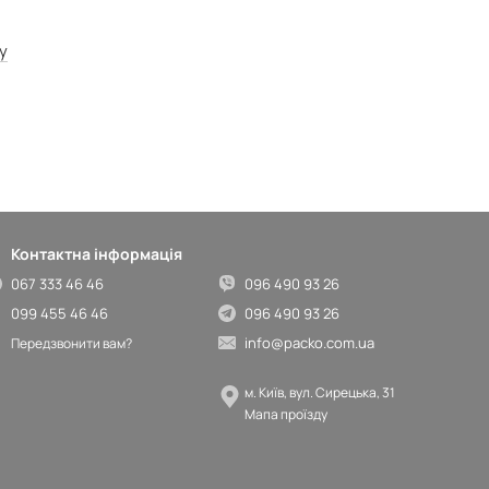
у
Контактна інформація
067 333 46 46
096 490 93 26
099 455 46 46
096 490 93 26
info@packo.com.ua
Передзвонити вам?
м. Київ, вул. Сирецька, 31
Мапа проїзду