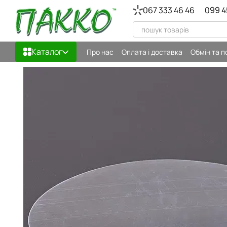
Перейти до основного контенту
067 333 46 46
099 4
Каталог
Про нас
Оплата і доставка
Обмін та 