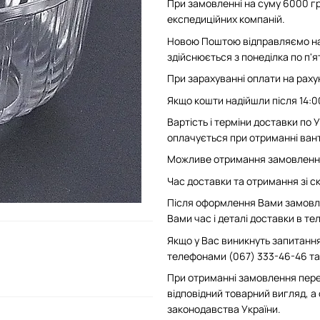
При замовленні на суму 6000 гр
експедиційних компаній.
Новою Поштою відправляємо на 
здійснюється з понеділка по п'
При зарахуванні оплати на рахун
Якщо кошти надійшли після 14:0
Вартість і терміни доставки по
оплачується при отриманні вант
Можливе отримання замовлення 
Час доставки та отримання зі скл
Після оформлення Вами замовле
Вами час і деталі доставки в т
Якщо у Вас виникнуть запитання
телефонами (067) 333-46-46 та 
При отриманні замовлення пере
відповідний товарний вигляд, а
законодавства України.