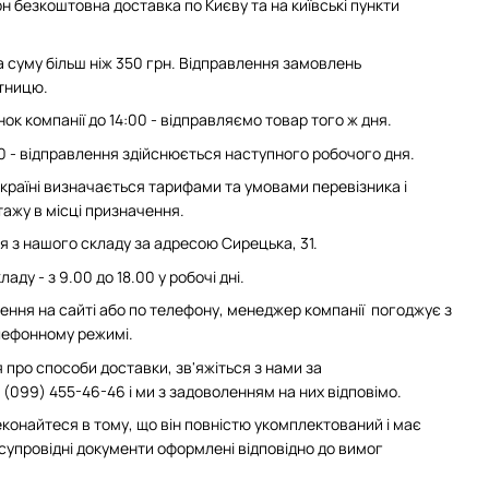
н безкоштовна доставка по Києву та на київські пункти
суму більш ніж 350 грн. Відправлення замовлень
ятницю.
ок компанії до 14:00 - відправляємо товар того ж дня.
0 - відправлення здійснюється наступного робочого дня.
 Україні визначається тарифами та умовами перевізника і
ажу в місці призначення.
з нашого складу за адресою Сирецька, 31.
аду - з 9.00 до 18.00 у робочі дні.
ння на сайті або по телефону, менеджер компанії погоджує з
елефонному режимі.
 про способи доставки, зв'яжіться з нами за
(099) 455-46-46 і ми з задоволенням на них відповімо.
конайтеся в тому, що він повністю укомплектований і має
 супровідні документи оформлені відповідно до вимог