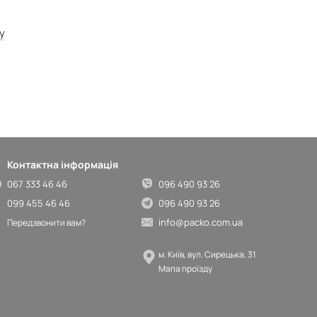
у
Контактна інформація
067 333 46 46
096 490 93 26
099 455 46 46
096 490 93 26
info@packo.com.ua
Передзвонити вам?
м. Київ, вул. Сирецька, 31
Мапа проїзду