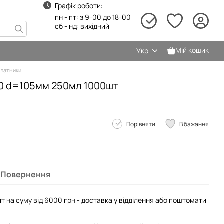
Графік роботи:
пн - пт: з 9-00 до 18-00
сб - нд: вихідний
Мій кошик
Укр
латники
0 d=105мм 250мл 1000шт
Порівняти
В бажання
Повернення
т на суму від 6000 грн - доставка у відділення або поштомати