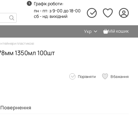
Графік роботи:
пн - пт: з 9-00 до 18-00
сб - нд: вихідний
Мій кошик
Укр
нтейнери пластикові
78мм 1350мл 100шт
Порівняти
В бажання
Повернення