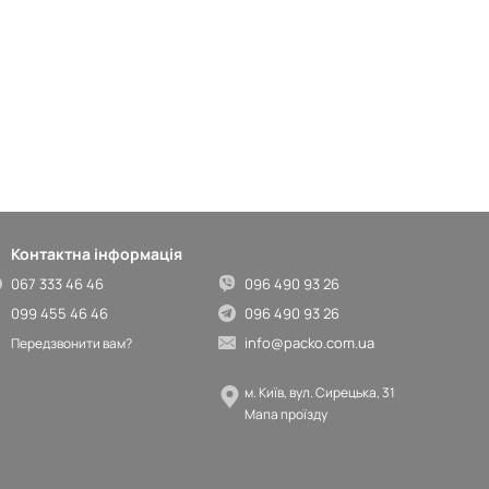
Контактна інформація
067 333 46 46
096 490 93 26
099 455 46 46
096 490 93 26
info@packo.com.ua
Передзвонити вам?
м. Київ, вул. Сирецька, 31
Мапа проїзду