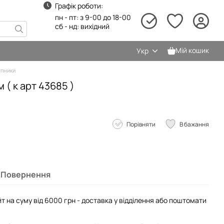
Графік роботи:
пн - пт: з 9-00 до 18-00
сб - нд: вихідний
Мій кошик
Укр
пники
 ( к арт 43685 )
Порівняти
В бажання
Повернення
т на суму від 6000 грн - доставка у відділення або поштомати