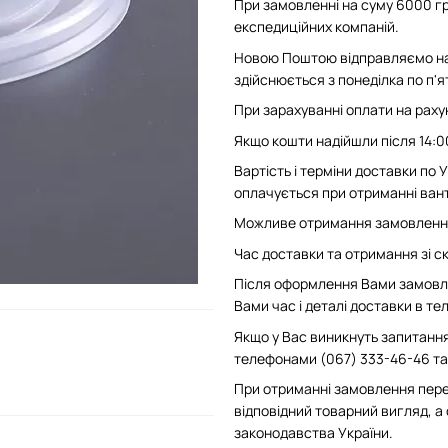
При замовленні на суму 6000 гр
експедиційних компаній.
Новою Поштою відправляємо на 
здійснюється з понеділка по п'
При зарахуванні оплати на рахун
Якщо кошти надійшли після 14:0
Вартість і терміни доставки по
оплачується при отриманні вант
Можливе отримання замовлення 
Час доставки та отримання зі скл
Після оформлення Вами замовле
Вами час і деталі доставки в т
Якщо у Вас виникнуть запитання
телефонами (067) 333-46-46 та 
При отриманні замовлення пере
відповідний товарний вигляд, а
законодавства України.