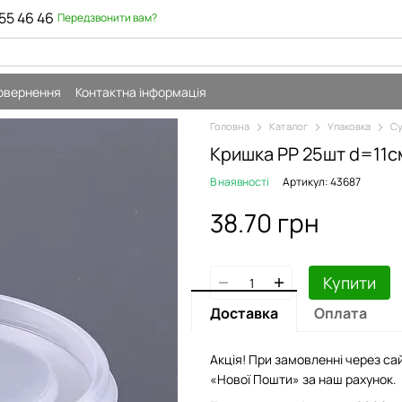
55 46 46
Передзвонити вам?
повернення
Контактна інформація
Головна
Каталог
Упаковка
Су
Кришка РР 25шт d=11см
В наявності
Артикул: 43687
38.70 грн
Купити
Доставка
Оплата
Акція! При замовленні через сай
«Нової Пошти» за наш рахунок.