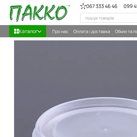
Перейти до основного контенту
067 333 46 46
099 4
Каталог
Про нас
Оплата і доставка
Обмін та 