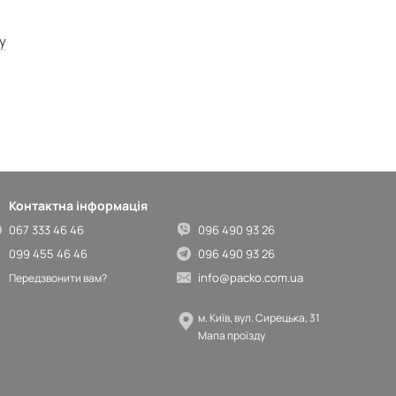
у
Контактна інформація
067 333 46 46
096 490 93 26
099 455 46 46
096 490 93 26
info@packo.com.ua
Передзвонити вам?
м. Київ, вул. Сирецька, 31
Мапа проїзду