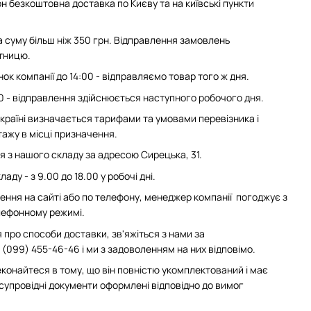
н безкоштовна доставка по Києву та на київські пункти
суму більш ніж 350 грн. Відправлення замовлень
ятницю.
ок компанії до 14:00 - відправляємо товар того ж дня.
0 - відправлення здійснюється наступного робочого дня.
 Україні визначається тарифами та умовами перевізника і
ажу в місці призначення.
з нашого складу за адресою Сирецька, 31.
аду - з 9.00 до 18.00 у робочі дні.
ння на сайті або по телефону, менеджер компанії погоджує з
елефонному режимі.
 про способи доставки, зв'яжіться з нами за
(099) 455-46-46 і ми з задоволенням на них відповімо.
конайтеся в тому, що він повністю укомплектований і має
 супровідні документи оформлені відповідно до вимог