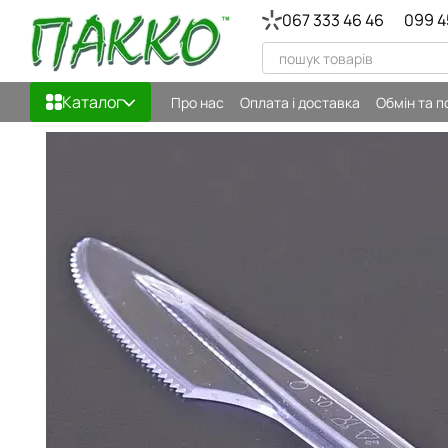
Перейти до основного контенту
067 333 46 46
099 4
Каталог
Про нас
Оплата і доставка
Обмін та 