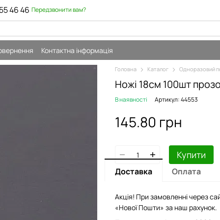
55 46 46
Передзвонити вам?
повернення
Контактна інформація
Головна
Каталог
Одноразовий п
Ножі 18см 100шт прозор
В наявності
Артикул: 44553
145.80 грн
Купити
Доставка
Оплата
Акція! При замовленні через сай
«Нової Пошти» за наш рахунок.