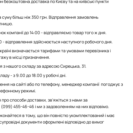
н безкоштовна доставка по Києву та на київські пункти
суму більш ніж 350 грн. Відправлення замовлень
ятницю.
ок компанії до 14:00 - відправляємо товар того ж дня.
0 - відправлення здійснюється наступного робочого дня.
 Україні визначається тарифами та умовами перевізника і
ажу в місці призначення.
з нашого складу за адресою Сирецька, 31.
аду - з 9.00 до 18.00 у робочі дні.
ння на сайті або по телефону, менеджер компанії погоджує з
елефонному режимі.
 про способи доставки, зв'яжіться з нами за
(099) 455-46-46 і ми з задоволенням на них відповімо.
конайтеся в тому, що він повністю укомплектований і має
 супровідні документи оформлені відповідно до вимог