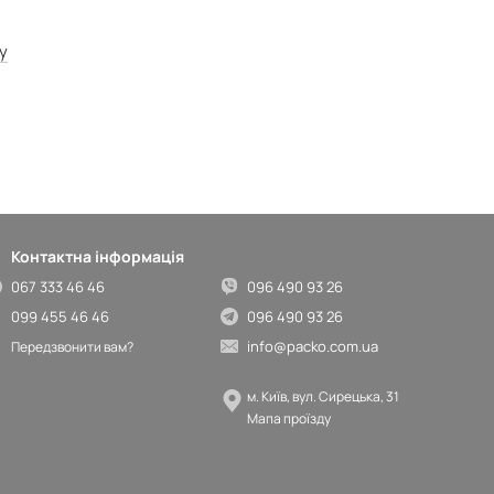
у
Контактна інформація
067 333 46 46
096 490 93 26
099 455 46 46
096 490 93 26
info@packo.com.ua
Передзвонити вам?
м. Київ, вул. Сирецька, 31
Мапа проїзду