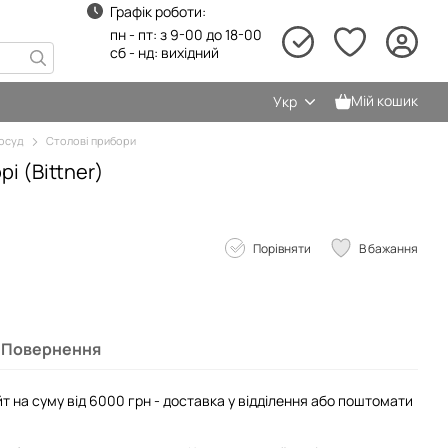
Графік роботи:
пн - пт: з 9-00 до 18-00
сб - нд: вихідний
Мій кошик
Укр
осуд
Столові прибори
і (Bittner)
Порівняти
В бажання
Повернення
т на суму від 6000 грн - доставка у відділення або поштомати