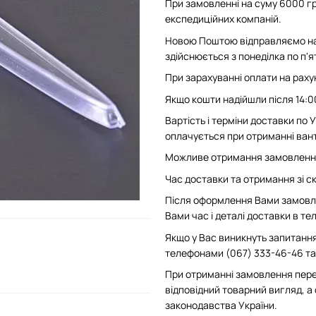
При замовленні на суму 6000 гр
експедиційних компаній.
Новою Поштою відправляємо на 
здійснюється з понеділка по п'
При зарахуванні оплати на рахун
Якщо кошти надійшли після 14:0
Вартість і терміни доставки по
оплачується при отриманні вант
Можливе отримання замовлення 
Час доставки та отримання зі скл
Після оформлення Вами замовле
Вами час і деталі доставки в т
Якщо у Вас виникнуть запитання
телефонами (067) 333-46-46 та 
При отриманні замовлення пере
відповідний товарний вигляд, а
законодавства України.