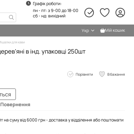
Графік роботи:
пн - пт: з 9-00 до 18-00
сб - нд: вихідний
Мій кошик
Укр
ішалки для кави
ерев'яні в інд. упаковці 250шт
Порівняти
В бажання
иться
Повернення
т на суму від 6000 грн - доставка у відділення або поштомати