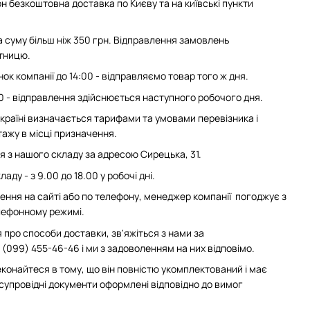
н безкоштовна доставка по Києву та на київські пункти
суму більш ніж 350 грн. Відправлення замовлень
ятницю.
ок компанії до 14:00 - відправляємо товар того ж дня.
0 - відправлення здійснюється наступного робочого дня.
 Україні визначається тарифами та умовами перевізника і
ажу в місці призначення.
з нашого складу за адресою Сирецька, 31.
аду - з 9.00 до 18.00 у робочі дні.
ння на сайті або по телефону, менеджер компанії погоджує з
елефонному режимі.
 про способи доставки, зв'яжіться з нами за
(099) 455-46-46 і ми з задоволенням на них відповімо.
конайтеся в тому, що він повністю укомплектований і має
 супровідні документи оформлені відповідно до вимог