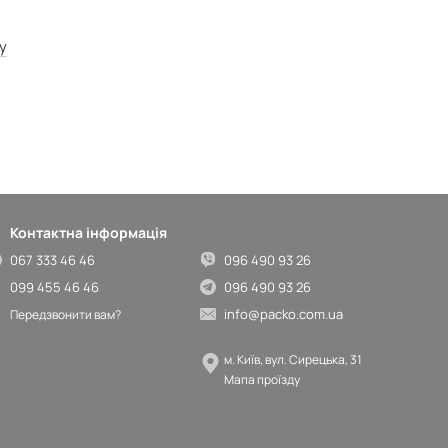
у
Контактна інформація
067 333 46 46
096 490 93 26
099 455 46 46
096 490 93 26
info@packo.com.ua
Передзвонити вам?
м. Київ, вул. Сирецька, 31
Мапа проїзду