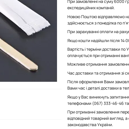
При замовленні на суму 6000 гр
експедиційних компаній.
Новою Поштою відправляємо на 
здійснюється з понеділка по п'
При зарахуванні оплати на рахун
Якщо кошти надійшли після 14:0
Вартість і терміни доставки по
оплачується при отриманні вант
Можливе отримання замовлення 
Час доставки та отримання зі скл
Після оформлення Вами замовле
Вами час і деталі доставки в т
Якщо у Вас виникнуть запитання
телефонами (067) 333-46-46 та 
При отриманні замовлення пере
відповідний товарний вигляд, а
законодавства України.