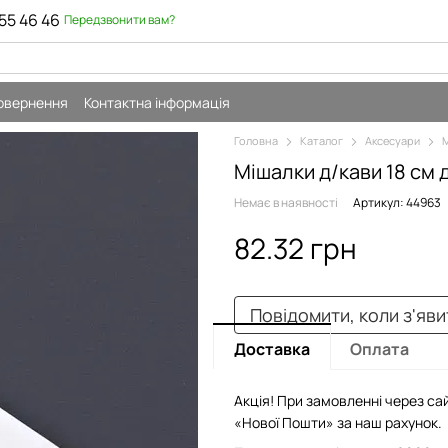
55 46 46
Передзвонити вам?
повернення
Контактна інформація
Головна
Каталог
Аксесуари
М
Мішалки д/кави 18 см д
Немає в наявності
Артикул: 44963
82.32 грн
Повідомити, коли з'яв
Доставка
Оплата
Акція! При замовленні через сай
«Нової Пошти» за наш рахунок.