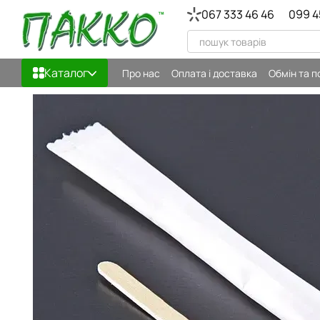
Перейти до основного контенту
067 333 46 46
099 4
Каталог
Про нас
Оплата і доставка
Обмін та 