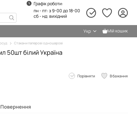
Графік роботи:
пн - пт: з 9-00 до 18-00
сб - нд: вихідний
Мій кошик
Укр
осуд
Стакани паперові одношарові
мл 50шт білий Україна
Порівняти
В бажання
Повернення