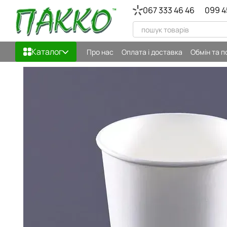
Перейти до основного контенту
067 333 46 46
099 4
Каталог
Про нас
Оплата і доставка
Обмін та 