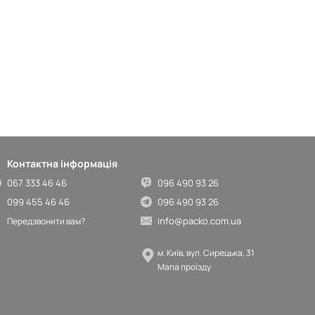
Контактна інформація
067 333 46 46
096 490 93 26
099 455 46 46
096 490 93 26
info@packo.com.ua
Передзвонити вам?
м. Київ, вул. Сирецька, 31
Мапа проїзду