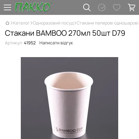
Каталог
Одноразовий посуд
Стакани паперові одношарові
Стакани BAMBOO 270мл 50шт D79
Артикул:
41952
Написати відгук