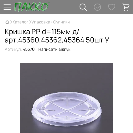
Каталог
Упаковка
Супники
Кришка PP d=115мм д/
арт.45360,45362,45364 50шт У
Артикул:
45370
Написати відгук