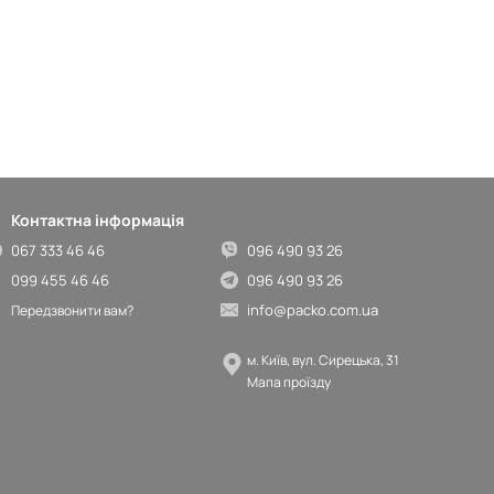
Контактна інформація
067 333 46 46
096 490 93 26
099 455 46 46
096 490 93 26
info@packo.com.ua
Передзвонити вам?
м. Київ, вул. Сирецька, 31
Мапа проїзду