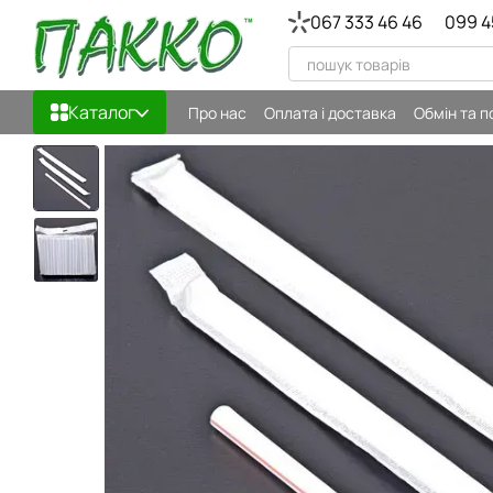
Перейти до основного контенту
067 333 46 46
099 4
Каталог
Про нас
Оплата і доставка
Обмін та 