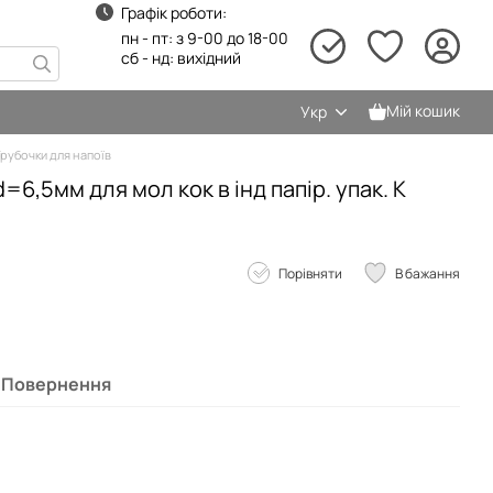
Графік роботи:
пн - пт: з 9-00 до 18-00
сб - нд: вихідний
Мій кошик
Укр
рубочки для напоїв
6,5мм для мол кок в інд папір. упак. К
Порівняти
В бажання
Повернення