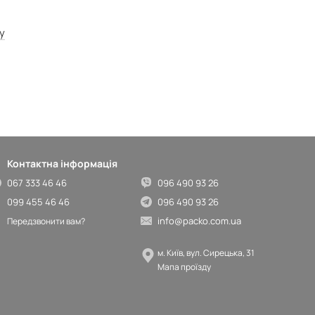
у
Контактна інформація
067 333 46 46
096 490 93 26
099 455 46 46
096 490 93 26
info@packo.com.ua
Передзвонити вам?
м. Київ, вул. Сирецька, 31
Мапа проїзду