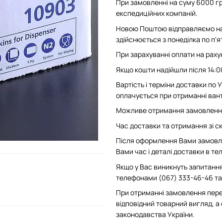
При замовленні на суму 6000 гр
експедиційних компаній.
Новою Поштою відправляємо на 
здійснюється з понеділка по п'
При зарахуванні оплати на рахун
Якщо кошти надійшли після 14:0
Вартість і терміни доставки по
оплачується при отриманні вант
Можливе отримання замовлення 
Час доставки та отримання зі скл
Після оформлення Вами замовле
Вами час і деталі доставки в т
Якщо у Вас виникнуть запитання
телефонами (067) 333-46-46 та 
При отриманні замовлення пере
відповідний товарний вигляд, а
законодавства України.