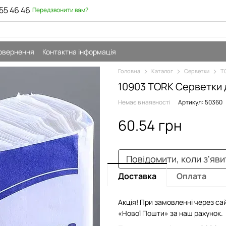
55 46 46
Передзвонити вам?
повернення
Контактна інформація
Головна
Каталог
Серветки
T
10903 TORK Серветки 
Немає в наявності
Артикул: 50360
60.54 грн
Повідомити, коли з'яв
Доставка
Оплата
Акція! При замовленні через сай
«Нової Пошти» за наш рахунок.