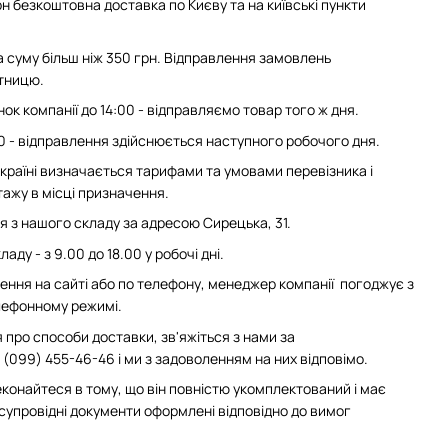
н безкоштовна доставка по Києву та на київські пункти
суму більш ніж 350 грн. Відправлення замовлень
ятницю.
ок компанії до 14:00 - відправляємо товар того ж дня.
0 - відправлення здійснюється наступного робочого дня.
 Україні визначається тарифами та умовами перевізника і
ажу в місці призначення.
з нашого складу за адресою Сирецька, 31.
аду - з 9.00 до 18.00 у робочі дні.
ння на сайті або по телефону, менеджер компанії погоджує з
елефонному режимі.
 про способи доставки, зв'яжіться з нами за
(099) 455-46-46 і ми з задоволенням на них відповімо.
конайтеся в тому, що він повністю укомплектований і має
 супровідні документи оформлені відповідно до вимог