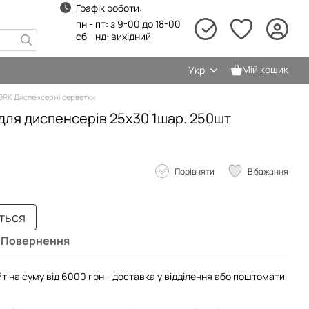
Графік роботи:
пн - пт: з 9-00 до 18-00
сб - нд: вихідний
Мій кошик
Укр
ORK Диспенсерні серветки
для диспенсерів 25х30 1шар. 250шт
Порівняти
В бажання
иться
Повернення
т на суму від 6000 грн - доставка у відділення або поштомати