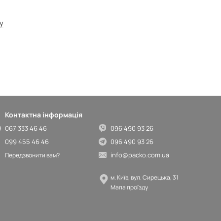
у
Контактна інформація
067 333 46 46
096 490 93 26
099 455 46 46
096 490 93 26
info@packo.com.ua
Передзвонити вам?
м. Київ, вул. Сирецька, 31
Мапа проїзду