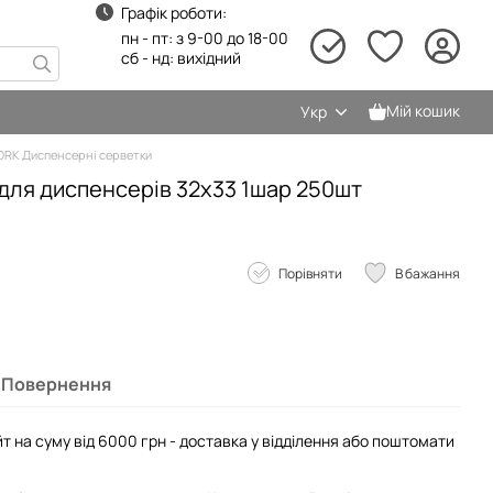
Графік роботи:
пн - пт: з 9-00 до 18-00
сб - нд: вихідний
Мій кошик
Укр
ORK Диспенсерні серветки
для диспенсерів 32х33 1шар 250шт
Порівняти
В бажання
Повернення
т на суму від 6000 грн - доставка у відділення або поштомати