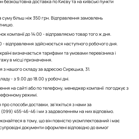
н безкоштовна доставка по Києву та на київські пункти
суму більш ніж 350 грн. Відправлення замовлень
ятницю.
ок компанії до 14:00 - відправляємо товар того ж дня.
0 - відправлення здійснюється наступного робочого дня.
 Україні визначається тарифами та умовами перевізника і
ажу в місці призначення.
з нашого складу за адресою Сирецька, 31.
аду - з 9.00 до 18.00 у робочі дні.
ння на сайті або по телефону, менеджер компанії погоджує з
елефонному режимі.
 про способи доставки, зв'яжіться з нами за
(099) 455-46-46 і ми з задоволенням на них відповімо.
конайтеся в тому, що він повністю укомплектований і має
 супровідні документи оформлені відповідно до вимог