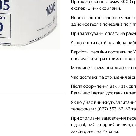
При замовленні на суму 6000 гр
експедиційних компаній.
Новою Поштою відправляємо на 
здійснюється з понеділка по п'
При зарахуванні оплати на рахун
Якщо кошти надійшли після 14:0
Вартість і терміни доставки по
оплачується при отриманні вант
Можливе отримання замовлення 
Час доставки та отримання зі скл
Після оформлення Вами замовле
Вами час і деталі доставки в т
Якщо у Вас виникнуть запитання
телефонами (067) 333-46-46 та 
При отриманні замовлення пере
відповідний товарний вигляд, а
законодавства України.