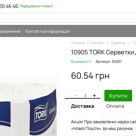
55 46 46
Передзвонити вам?
повернення
Контактна інформація
Головна
Каталог
Серветки
T
10905 TORK Серветки 
В наявності
Артикул: 50361
60.54 грн
Купити
Доставка
Оплата
Акція! При замовленні через сай
«Нової Пошти» за наш рахунок.