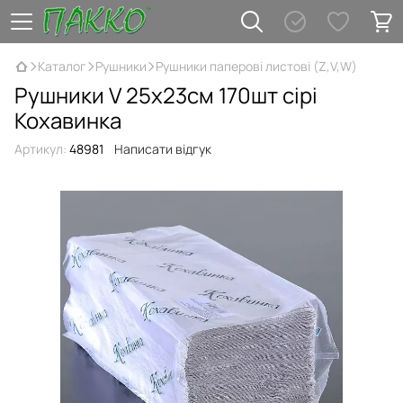
Каталог
Рушники
Рушники паперові листові (Z,V,W)
Рушники V 25х23см 170шт сірі
Кохавинка
Артикул:
48981
Написати відгук