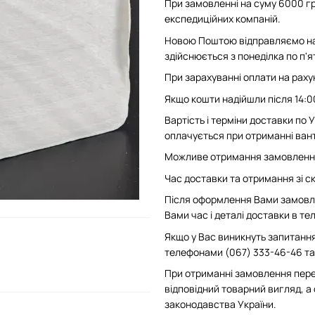
При замовленні на суму 6000 гр
експедиційних компаній.
Новою Поштою відправляємо на 
здійснюється з понеділка по п'
При зарахуванні оплати на рахун
Якщо кошти надійшли після 14:0
Вартість і терміни доставки по
оплачується при отриманні вант
Можливе отримання замовлення 
Час доставки та отримання зі скл
Після оформлення Вами замовле
Вами час і деталі доставки в т
Якщо у Вас виникнуть запитання
телефонами (067) 333-46-46 та 
При отриманні замовлення пере
відповідний товарний вигляд, а
законодавства України.