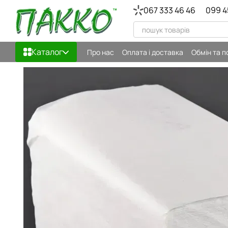
Перейти до основного контенту
067 333 46 46
099 4
Каталог
Про нас
Оплата і доставка
Обмін та 