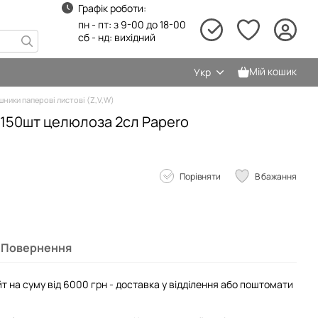
Графік роботи:
пн - пт: з 9-00 до 18-00
сб - нд: вихідний
Мій кошик
Укр
шники паперові листові (Z,V,W)
м 150шт целюлоза 2сл Papero
Порівняти
В бажання
Повернення
т на суму від 6000 грн - доставка у відділення або поштомати