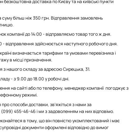
н безкоштовна доставка по Києву та на київські пункти
суму більш ніж 350 грн. Відправлення замовлень
ятницю.
ок компанії до 14:00 - відправляємо товар того ж дня.
0 - відправлення здійснюється наступного робочого дня.
 Україні визначається тарифами та умовами перевізника і
ажу в місці призначення.
з нашого складу за адресою Сирецька, 31.
аду - з 9.00 до 18.00 у робочі дні.
ння на сайті або по телефону, менеджер компанії погоджує з
елефонному режимі.
 про способи доставки, зв'яжіться з нами за
(099) 455-46-46 і ми з задоволенням на них відповімо.
конайтеся в тому, що він повністю укомплектований і має
 супровідні документи оформлені відповідно до вимог