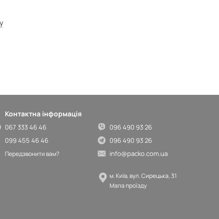
у
Контактна інформація
067 333 46 46
096 490 93 26
099 455 46 46
096 490 93 26
info@packo.com.ua
Передзвонити вам?
м. Київ, вул. Сирецька, 31
Мапа проїзду