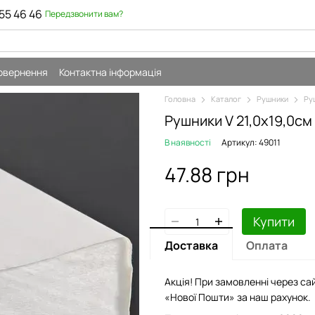
55 46 46
Передзвонити вам?
повернення
Контактна інформація
Головна
Каталог
Рушники
Ру
Рушники V 21,0х19,0с
В наявності
Артикул: 49011
47.88 грн
Купити
Доставка
Оплата
Акція! При замовленні через сай
«Нової Пошти» за наш рахунок.