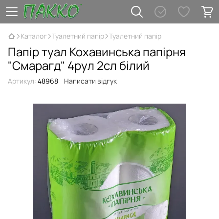
Каталог
Туaлетний папір
Туалетний папір
Папір туал Кохавинська папірня
"Смарагд" 4рул 2сл білий
Артикул:
48968
Написати відгук