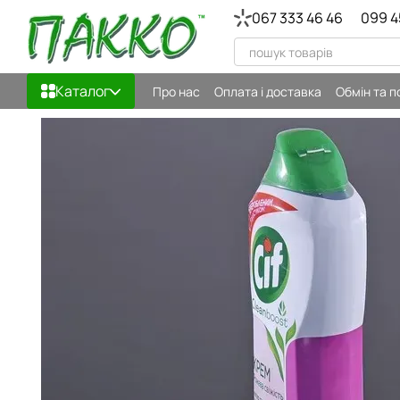
Перейти до основного контенту
067 333 46 46
099 4
Каталог
Про нас
Оплата і доставка
Обмін та 