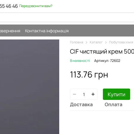
55 46 46
Передзвонити вам?
повернення
Контактна інформація
Головна
Каталог
Побутова хімія
СIF чистящий крем 50
В наявності
Артикул: 72602
113.76 грн
Купити
Доставка
Оплата