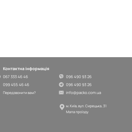
Контактна інформація
067 333 46 46
096 490 93 26
099 455 46 46
096 490 93 26
info@packo.com.ua
Передзвонити вам?
м. Київ, вул. Сирецька, 31
Мапа проїзду