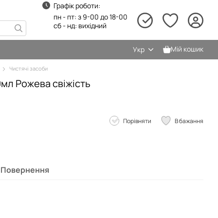
Графік роботи:
пн - пт: з 9-00 до 18-00
сб - нд: вихідний
Мій кошик
Укр
Чистячі засоби
0мл Рожева свіжість
Порівняти
В бажання
Повернення