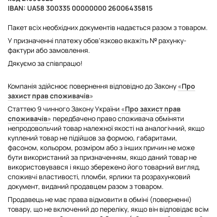
IBAN: UA58 300335 00000000 26006435815
Пакет всіх необхідних документів надається разом з товаром.
У призначенні платежу обов'язково вкажіть № рахунку-
фактури або замовлення.
Дякуємо за співпрацю!
Компанія здійснює повернення відповідно до Закону
«
Про
захист прав споживачів
»
Статтею 9 чинного Закону України
«
Про захист прав
споживачів
»
передбачено право споживача обміняти
непродовольчий товар належної якості на аналогічний, якщо
куплений товар не підійшов за формою, габаритами,
фасоном, кольором, розміром або з інших причин не може
бути використаний за призначенням, якщо даний товар не
використовувався і якщо збережено його товарний вигляд,
споживчі властивості, пломби, ярлики та розрахунковий
документ, виданий продавцем разом з товаром.
Продавець не має права відмовити в обміні (поверненні)
товару, що не включений до переліку, якщо він відповідає всім