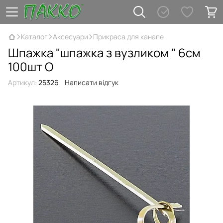
Каталог
Аксесуари
Прикраса для канапе
Шпажка "шпажка з вузликом " 6см
100шт О
Артикул:
25326
Написати відгук