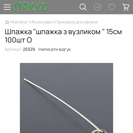
Каталог
Аксесуари
Прикраса для канапе
Шпажка "шпажка з вузликом " 15см
100шт О
Артикул:
25329
Написати відгук