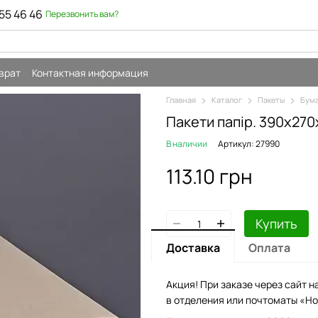
55 46 46
Перезвонить вам?
врат
Контактная информация
Главная
Каталог
Пакеты
Бума
Пакети папір. 390х27
В наличии
Артикул: 27990
113.10 грн
Купить
Доставка
Оплата
Акция! При заказе через сайт н
в отделения или почтоматы «Но