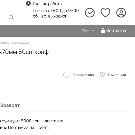
График работы:
пн - пт: с 9-00 до 18-00
сб - вс: выходной
Мой заказ
Рус
жные пакеты саше
0х70мм 50шт крафт
К сравнению
В желания
Возврат
а сумму от 6000 грн — доставка
вой Почты» за наш счет.