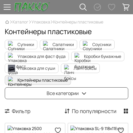
Каталог
Упаковка
Контейнеры пластиковые
Контейнеры пластиковые
Супники
Салатники
Соусники
Упаковка для фаст фуда
Коробки бумажные
Упаковка для суши
Ланч боксы
Контейнеры пластиковые
Контейнеры алюминиевые
Бутылки ПЕТ
Все категории
Тарелко-поддон из впененного полистерола
Фильтр
По популярности
Контейнеры для торта