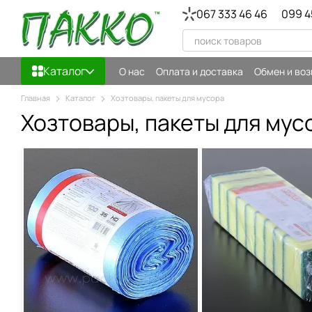
Перейти к основному контенту
067 333 46 46
099 4
Каталог
О нас
Оплата и доставка
Обмен и воз
Главная
Каталог
Хозтовары, пакеты для мусора
Хозтовары, пакеты для мус