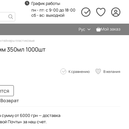
График работы:
пн - пт: с 9-00 до 18-00
сб - вс: выходной
Мой заказ
Рус
нтейнеры пластиковые
1мм 350мл 1000шт
К сравнению
В желания
ится
Возврат
а сумму от 6000 грн — доставка
вой Почты» за наш счет.