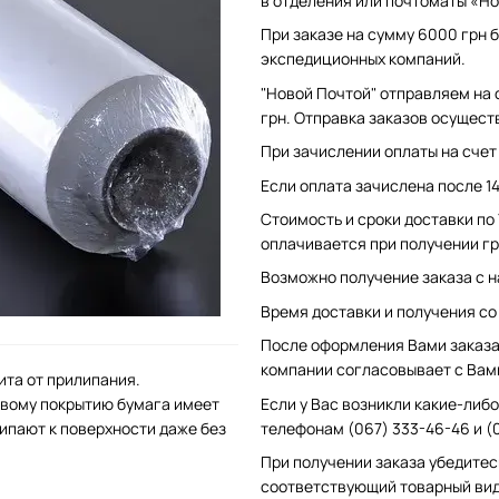
в отделения или почтоматы «Но
При заказе на сумму 6000 грн б
экспедиционных компаний.
"Новой Почтой" отправляем на 
грн. Отправка заказов осущест
При зачислении оплаты на счет 
Если оплата зачислена после 1
Стоимость и сроки доставки по
оплачивается при получении гр
Возможно получение заказа с н
Время доставки и получения со с
После оформления Вами заказа 
компании согласовывает с Вам
ита от прилипания.
Если у Вас возникли какие-либо
вому покрытию бумага имеет
телефонам (067) 333-46-46 и (
липают к поверхности даже без
При получении заказа убедитес
соответствующий товарный вид