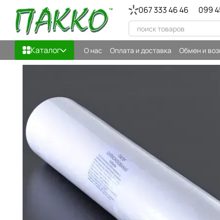
Перейти к основному контенту
067 333 46 46
099 4
Каталог
О нас
Оплата и доставка
Обмен и воз