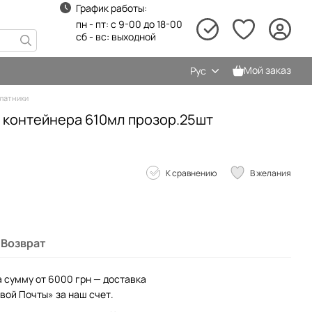
График работы:
пн - пт: с 9-00 до 18-00
сб - вс: выходной
Мой заказ
Рус
латники
 контейнера 610мл прозор.25шт
К сравнению
В желания
Возврат
а сумму от 6000 грн — доставка
вой Почты» за наш счет.