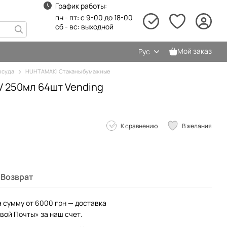
График работы:
пн - пт: с 9-00 до 18-00
сб - вс: выходной
Мой заказ
Рус
осуда
HUHTAMAKI Стаканы бумажные
V 250мл 64шт Vending
К сравнению
В желания
Возврат
а сумму от 6000 грн — доставка
вой Почты» за наш счет.