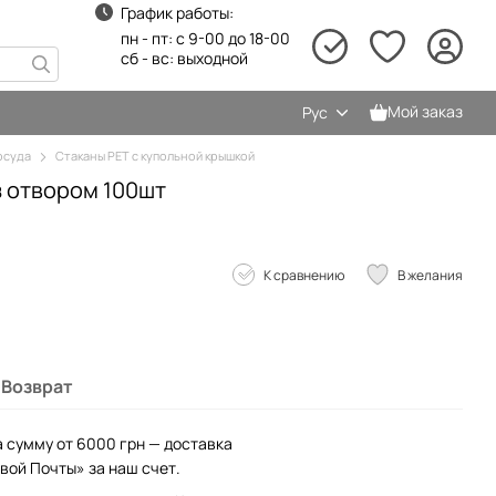
График работы:
пн - пт: с 9-00 до 18-00
сб - вс: выходной
Мой заказ
Рус
осуда
Стаканы PET с купольной крышкой
з отвором 100шт
К сравнению
В желания
Возврат
а сумму от 6000 грн — доставка
вой Почты» за наш счет.