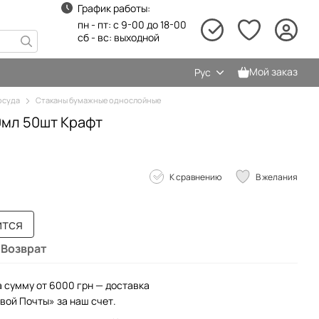
График работы:
пн - пт: с 9-00 до 18-00
сб - вс: выходной
Мой заказ
Рус
осуда
Стаканы бумажные однослойные
0мл 50шт Крафт
К сравнению
В желания
ится
Возврат
а сумму от 6000 грн — доставка
вой Почты» за наш счет.