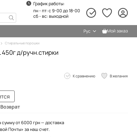
График работы:
пн - пт: с 9-00 до 18-00
сб - вс: выходной
Мой заказ
Рус
Стиральные порошки
 450г д/ручн.стирки
К сравнению
В желания
ится
Возврат
а сумму от 6000 грн — доставка
вой Почты» за наш счет.