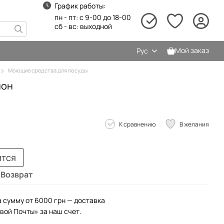
График работы:
пн - пт: с 9-00 до 18-00
сб - вс: выходной
Мой заказ
Рус
Моющие средства для посуды
мон
К сравнению
В желания
ится
Возврат
а сумму от 6000 грн — доставка
вой Почты» за наш счет.