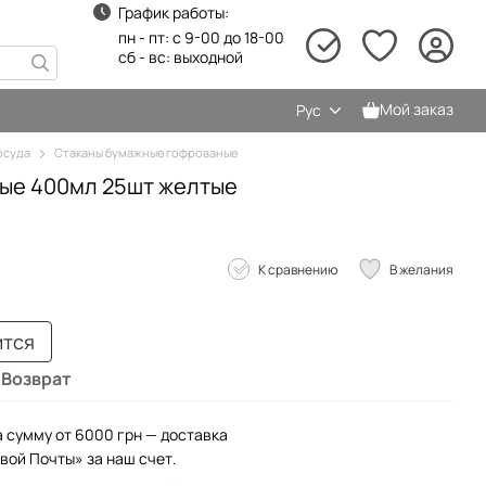
График работы:
пн - пт: с 9-00 до 18-00
сб - вс: выходной
Мой заказ
Рус
осуда
Стаканы бумажные гофрованые
ые 400мл 25шт желтые
К сравнению
В желания
ится
Возврат
а сумму от 6000 грн — доставка
вой Почты» за наш счет.